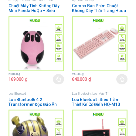
Chuột Máy Tính Không Dây
Combo Bàn Phím Chuột
Mini Panda HuQu – Siêu
Không Dây Thời Trang Huqu
Đáng Yêu
N520
210.000
₫
690.000
₫
169.000
₫
640.000
₫
Loa Bluetooth
Loa Bluetooth
,
Loa Máy Tính
Loa Bluetooth 4.2
Loa Bluetooth Siêu Trầm
Transformer Độc Đáo Ấn
Thiết Kế Cổ Điển HQ-M10
Tượng