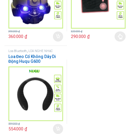
320.000
₫
390.000
₫
290.000
₫
360.000
₫
Loa Bluetooth
,
LOA NGHE NHẠC
Loa Đeo Cổ Không Dây Di
Động Huqu G600
599.000
₫
554.000
₫