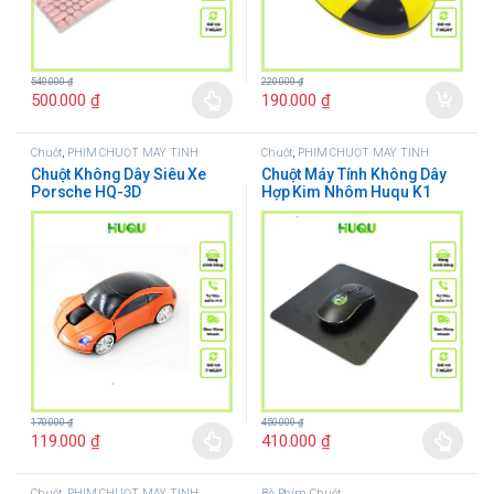
540.000
₫
220.000
₫
500.000
₫
190.000
₫
Chuột
,
PHÍM CHUỘT MÁY TÍNH
Chuột
,
PHÍM CHUỘT MÁY TÍNH
Chuột Không Dây Siêu Xe
Chuột Máy Tính Không Dây
Porsche HQ-3D
Hợp Kim Nhôm Huqu K1
170.000
₫
450.000
₫
119.000
₫
410.000
₫
Chuột
,
PHÍM CHUỘT MÁY TÍNH
Bộ Phím Chuột