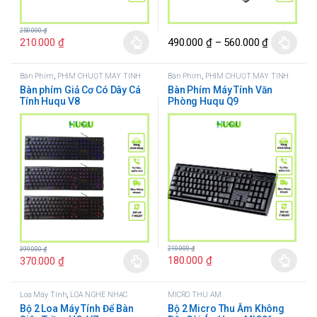
250.000
₫
210.000
₫
490.000
₫
–
560.000
₫
Bàn Phím
,
PHÍM CHUỘT MÁY TÍNH
Bàn Phím
,
PHÍM CHUỘT MÁY TÍNH
Bàn phím Giả Cơ Có Dây Cá
Bàn Phím Máy Tính Văn
Tính Huqu V8
Phòng Huqu Q9
210.000
₫
399.000
₫
180.000
₫
370.000
₫
Loa Máy Tính
,
LOA NGHE NHẠC
MICRO THU ÂM
Bộ 2 Loa Máy Tính Để Bàn
Bộ 2 Micro Thu Âm Không