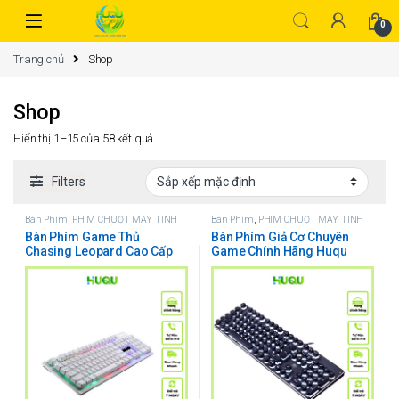
0
Trang chủ
Shop
Shop
Hiển thị 1–15 của 58 kết quả
Filters
Bàn Phím
,
PHÍM CHUỘT MÁY TÍNH
Bàn Phím
,
PHÍM CHUỘT MÁY TÍNH
Bàn Phím Game Thủ
Bàn Phím Giả Cơ Chuyên
Chasing Leopard Cao Cấp
Game Chính Hãng Huqu
Huqu G20
K100