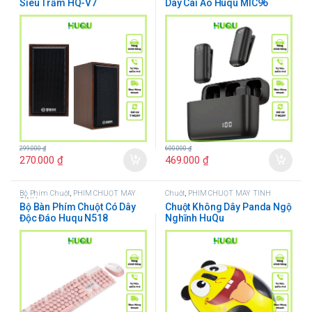
Siêu Trầm HQ-V7
Dây Cài Áo Huqu MIC96
299.000
₫
600.000
₫
270.000
₫
469.000
₫
Bộ Phím Chuột
,
PHÍM CHUỘT MÁY
Chuột
,
PHÍM CHUỘT MÁY TÍNH
TÍNH
Bộ Bàn Phím Chuột Có Dây
Chuột Không Dây Panda Ngộ
Độc Đáo Huqu N518
Nghĩnh HuQu