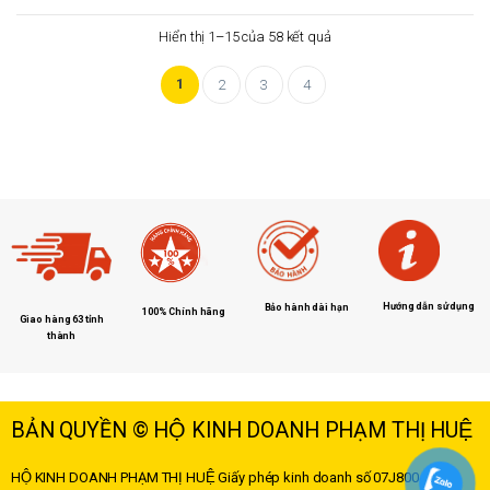
Hiển thị 1–15 của 58 kết quả
1
2
3
4
Hướng dẫn sử dụng
Bảo hành dài hạn
100% Chính hãng
Giao hàng 63 tỉnh
thành
BẢN QUYỀN © HỘ KINH DOANH PHẠM THỊ HUỆ
HỘ KINH DOANH PHẠM THỊ HUỆ
Giấy phép kinh doanh số 07J8004178 –