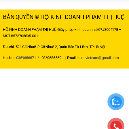
BẢN QUYỀN © HỘ KINH DOANH PHẠM THỊ HUỆ
HỘ KINH DOANH PHẠM THỊ HUỆ
Giấy phép kinh doanh số 07J8004178 –
MST
8572705805-001
Địa chỉ: 521 Cổ Nhuế, P. Cổ Nhuế 2, Quận Bắc Từ Liêm, TP Hà Nội
Hotline :
0369686671
/ 0369686569 | Email:
huquvietnam@gmail.com