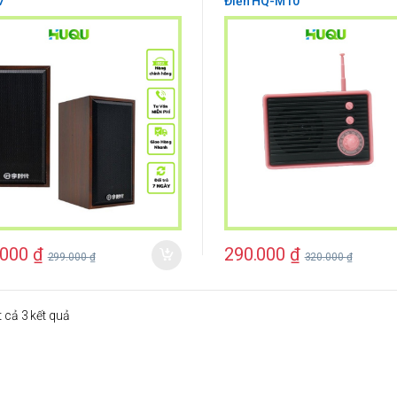
7
Điển HQ-M10
.000
₫
290.000
₫
299.000
₫
320.000
₫
ất cả 3 kết quả