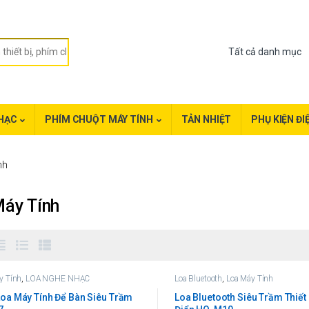
HẠC
PHÍM CHUỘT MÁY TÍNH
TẢN NHIỆT
PHỤ KIỆN ĐI
nh
Máy Tính
y Tính
,
LOA NGHE NHẠC
Loa Bluetooth
,
Loa Máy Tính
Loa Máy Tính Để Bàn Siêu Trầm
Loa Bluetooth Siêu Trầm Thiết