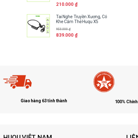
210.000
₫
Tai Nghe Truyền Xương, Có
Khe Cắm Thẻ Huqu X5
950.000
₫
839.000
₫
Giao hàng 63 tỉnh thành
100% Chính
HUQU VIỆT NAM
LIÊN