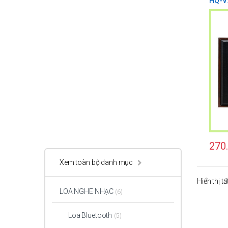
HQ-V
270
Xem toàn bộ danh mục
Hiển thị t
LOA NGHE NHẠC
(6)
Loa Bluetooth
(5)