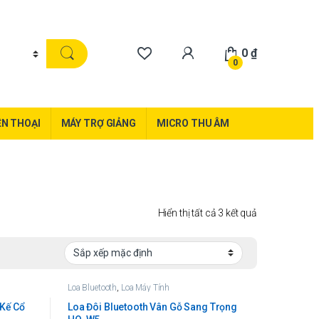
0
₫
0
ỆN THOẠI
MÁY TRỢ GIẢNG
MICRO THU ÂM
Hiển thị tất cả 3 kết quả
Loa Bluetooth
,
Loa Máy Tính
 Kế Cổ
Loa Đôi Bluetooth Vân Gỗ Sang Trọng