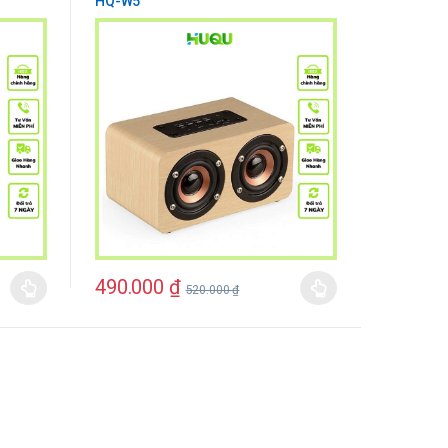
HQ-W5
490.000
₫
520.000
₫