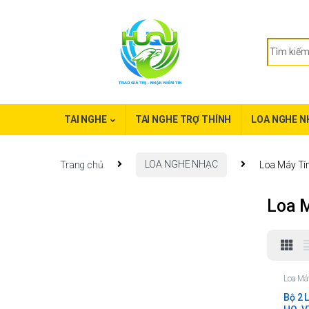
TAI NGHE
TAI NGHE TRỢ THÍNH
LOA NGHE N
Trang chủ
LOA NGHE NHẠC
Loa Máy Tí
Loa 
Loa Má
Bộ 2 