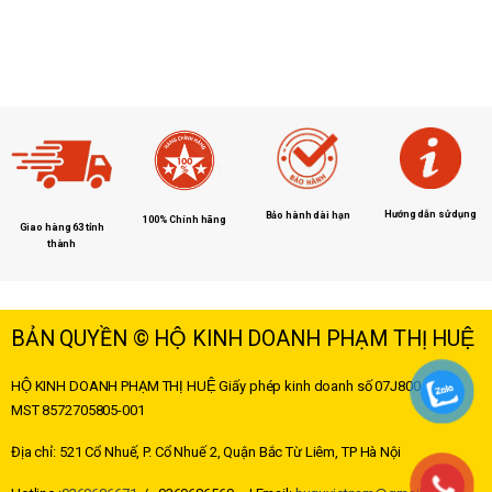
Hướng dẫn sử dụng
Bảo hành dài hạn
100% Chính hãng
Giao hàng 63 tỉnh
thành
BẢN QUYỀN © HỘ KINH DOANH PHẠM THỊ HUỆ
HỘ KINH DOANH PHẠM THỊ HUỆ
Giấy phép kinh doanh số 07J8004178 –
MST
8572705805-001
Địa chỉ: 521 Cổ Nhuế, P. Cổ Nhuế 2, Quận Bắc Từ Liêm, TP Hà Nội