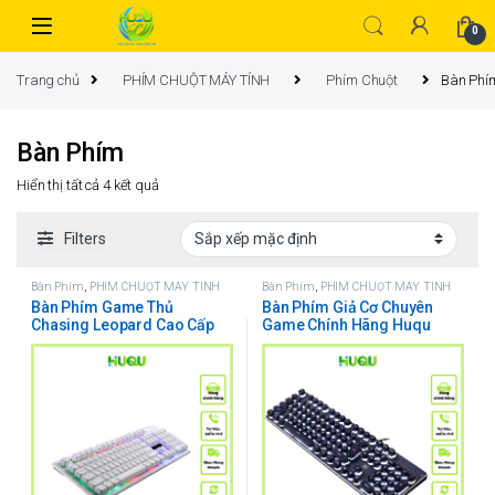
0
Trang chủ
PHÍM CHUỘT MÁY TÍNH
Phím Chuột
Bàn Phí
Bàn Phím
Hiển thị tất cả 4 kết quả
Filters
Bàn Phím
,
PHÍM CHUỘT MÁY TÍNH
Bàn Phím
,
PHÍM CHUỘT MÁY TÍNH
Bàn Phím Game Thủ
Bàn Phím Giả Cơ Chuyên
Chasing Leopard Cao Cấp
Game Chính Hãng Huqu
Huqu G20
K100