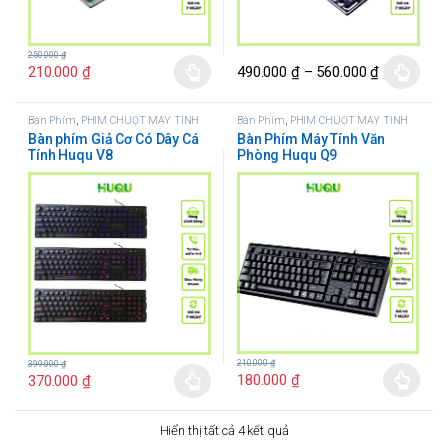
250.000
₫
210.000
₫
490.000
₫
–
560.000
₫
Bàn Phím
,
PHÍM CHUỘT MÁY TÍNH
Bàn Phím
,
PHÍM CHUỘT MÁY TÍNH
Bàn phím Giả Cơ Có Dây Cá
Bàn Phím Máy Tính Văn
Tính Huqu V8
Phòng Huqu Q9
210.000
₫
399.000
₫
180.000
₫
370.000
₫
Hiển thị tất cả 4 kết quả