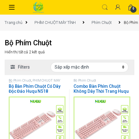
0
Trang chủ
PHÍM CHUỘT MÁY TÍNH
Phím Chuột
Bộ Phím
Bộ Phím Chuột
Hiển thị tất cả 2 kết quả
Filters
Bộ Phím Chuột
,
PHÍM CHUỘT MÁY
Bộ Phím Chuột
TÍNH
Bộ Bàn Phím Chuột Có Dây
Combo Bàn Phím Chuột
Độc Đáo Huqu N518
Không Dây Thời Trang Huqu
N520