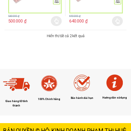
540.000
₫
690.000
₫
500.000
₫
640.000
₫
Hiển thị tất cả 2 kết quả
Hướng dẫn sử dụng
Bảo hành dài hạn
100% Chính hãng
Giao hàng 63 tỉnh
thành
BẢN QUYỀN © HỘ KINH DOANH PHẠM THỊ HUỆ