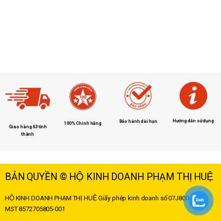
Hướng dẫn sử dụng
Bảo hành dài hạn
100% Chính hãng
Giao hàng 63 tỉnh
thành
BẢN QUYỀN © HỘ KINH DOANH PHẠM THỊ HUỆ
HỘ KINH DOANH PHẠM THỊ HUỆ
Giấy phép kinh doanh số 07J8004178 –
MST
8572705805-001