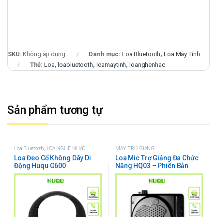
SKU:
Không áp dụng
Danh mục:
Loa Bluetooth
,
Loa Máy Tính
Thẻ:
Loa
,
loabluetooth
,
loamaytinh
,
loanghenhac
Sản phẩm tương tự
Loa Bluetooth
,
LOA NGHE NHẠC
MÁY TRỢ GIẢNG
Loa Đeo Cổ Không Dây Di
Loa Mic Trợ Giảng Đa Chức
Động Huqu G600
Năng HQ03 – Phiên Bản
Nâng Cấp Có Bluetooth – Đa
Dạng Cách Sử Dụng Thẻ Nhớ
– USB