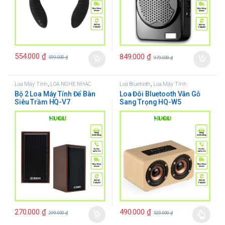
554.000
₫
849.000
₫
599.000
₫
979.000
₫
Loa Máy Tính
,
LOA NGHE NHẠC
Loa Bluetooth
,
Loa Máy Tính
Bộ 2 Loa Máy Tính Để Bàn
Loa Đôi Bluetooth Vân Gỗ
Siêu Trầm HQ-V7
Sang Trọng HQ-W5
270.000
₫
490.000
₫
299.000
₫
520.000
₫