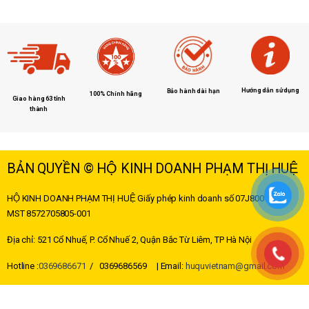
Hướng dẫn sử dụng
Bảo hành dài hạn
100% Chính hãng
Giao hàng 63 tỉnh
thành
BẢN QUYỀN © HỘ KINH DOANH PHẠM THỊ HUỆ
HỘ KINH DOANH PHẠM THỊ HUỆ
Giấy phép kinh doanh số 07J8004178 –
MST
8572705805-001
Địa chỉ: 521 Cổ Nhuế, P. Cổ Nhuế 2, Quận Bắc Từ Liêm, TP Hà Nội
Hotline :
0369686671
/ 0369686569 | Email:
huquvietnam@gmail.com