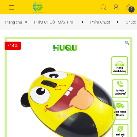
0
Trang chủ
PHÍM CHUỘT MÁY TÍNH
Phím Chuột
Chuột
-
14%