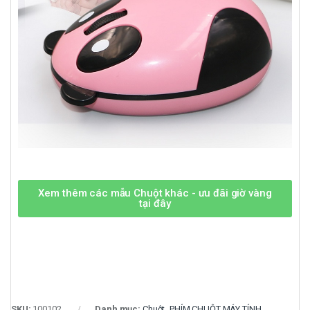
Xem thêm các mẫu Chuột khác - ưu đãi giờ vàng
tại đây
SKU:
100102
Danh mục:
Chuột
,
PHÍM CHUỘT MÁY TÍNH