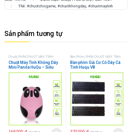
Thẻ:
#chuotchoigame
,
#chuotkhongday
,
#chuotmaytinh
Sản phẩm tương tự
Chuột
,
PHÍM CHUỘT MÁY TÍNH
Bàn Phím
,
PHÍM CHUỘT MÁY TÍNH
Chuột Máy Tính Không Dây
Bàn phím Giả Cơ Có Dây Cá
Mini Panda HuQu – Siêu
Tính Huqu V8
Đáng Yêu
169.000
₫
370.000
₫