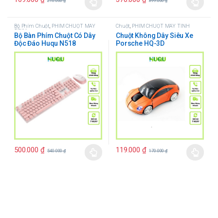
210.000
₫
399.000
₫
Bộ Phím Chuột
,
PHÍM CHUỘT MÁY
Chuột
,
PHÍM CHUỘT MÁY TÍNH
TÍNH
Bộ Bàn Phím Chuột Có Dây
Chuột Không Dây Siêu Xe
Độc Đáo Huqu N518
Porsche HQ-3D
500.000
₫
119.000
₫
540.000
₫
170.000
₫