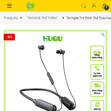
0
Trang chủ
TAI NGHE TRỢ THÍNH
Tai Nghe Trợ Thính Thể Thao H
-
6%