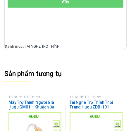
đây
Danh mục:
TAI NGHE TRỢ THÍNH
Sản phẩm tương tự
TAI NGHE TRỢ THÍNH
TAI NGHE TRỢ THÍNH
Máy Trợ Thính Người Già
Tai Nghe Trợ Thính Thời
Huqu GM01 – Khuếch Đại
Trang Huqu ZDB-101
Âm Thanh Lớn, Chống Hú