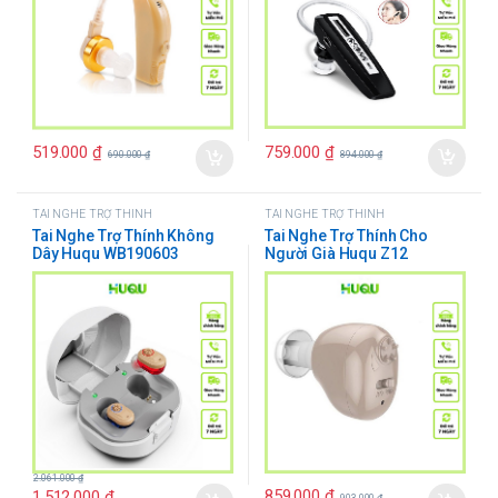
759.000
₫
519.000
₫
894.000
₫
690.000
₫
TAI NGHE TRỢ THÍNH
TAI NGHE TRỢ THÍNH
Tai Nghe Trợ Thính Không
Tai Nghe Trợ Thính Cho
Dây Huqu WB190603
Người Già Huqu Z12
2.061.000
₫
859.000
₫
1.512.000
₫