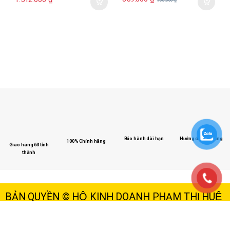
903.000
₫
Hướng dẫn sử dụng
Bảo hành dài hạn
100% Chính hãng
Giao hàng 63 tỉnh
thành
BẢN QUYỀN © HỘ KINH DOANH PHẠM THỊ HUỆ
HỘ KINH DOANH PHẠM THỊ HUỆ
Giấy phép kinh doanh số 07J8004178 –