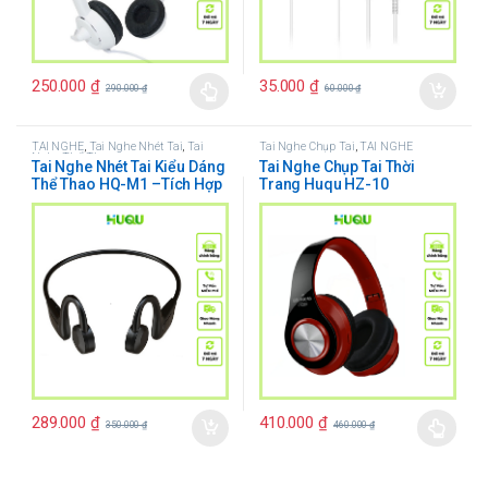
250.000
₫
35.000
₫
290.000
₫
60.000
₫
TAI NGHE
,
Tai Nghe Nhét Tai
,
Tai
Tai Nghe Chụp Tai
,
TAI NGHE
Nghe Thể Thao
Tai Nghe Nhét Tai Kiểu Dáng
Tai Nghe Chụp Tai Thời
Thể Thao HQ-M1 –Tích Hợp
Trang Huqu HZ-10
Khe Cắm Thẻ Nhớ TF
289.000
₫
410.000
₫
350.000
₫
460.000
₫