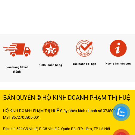
Hướng dẫn sử dụng
Bảo hành dài hạn
100% Chính hãng
Giao hàng 63 tỉnh
thành
BẢN QUYỀN © HỘ KINH DOANH PHẠM THỊ HUỆ
HỘ KINH DOANH PHẠM THỊ HUỆ
Giấy phép kinh doanh số 07J8004178 –
MST
8572705805-001
Địa chỉ: 521 Cổ Nhuế, P. Cổ Nhuế 2, Quận Bắc Từ Liêm, TP Hà Nội