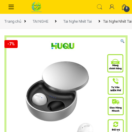
0
Trang chủ
TAI NGHE
Tai Nghe Nhét Tai
Tai Nghe Nhét T
-
7%