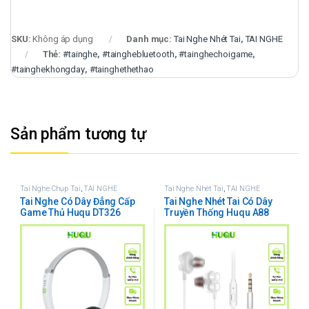
SKU:
Không áp dụng
Danh mục:
Tai Nghe Nhét Tai
,
TAI NGHE
Thẻ:
#tainghe
,
#tainghebluetooth
,
#tainghechoigame
,
#tainghekhongday
,
#tainghethethao
Sản phẩm tương tự
Tai Nghe Chụp Tai
,
TAI NGHE
Tai Nghe Nhét Tai
,
TAI NGHE
Tai Nghe Có Dây Đẳng Cấp
Tai Nghe Nhét Tai Có Dây
Game Thủ Huqu DT326
Truyền Thống Huqu A88