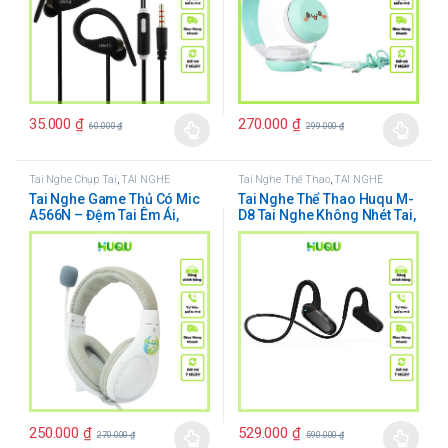
35.000
₫
270.000
₫
60.000
₫
299.000
₫
Tai Nghe Chụp Tai
,
TAI NGHE
Tai Nghe Thể Thao
,
TAI NGHE
Tai Nghe Game Thủ Có Mic
Tai Nghe Thể Thao Huqu M-
A566N – Đệm Tai Êm Ái,
D8 Tai Nghe Không Nhét Tai,
Thoải Mái
Cho Đôi Tai Thông Thoáng
250.000
₫
529.000
₫
270.000
₫
590.000
₫