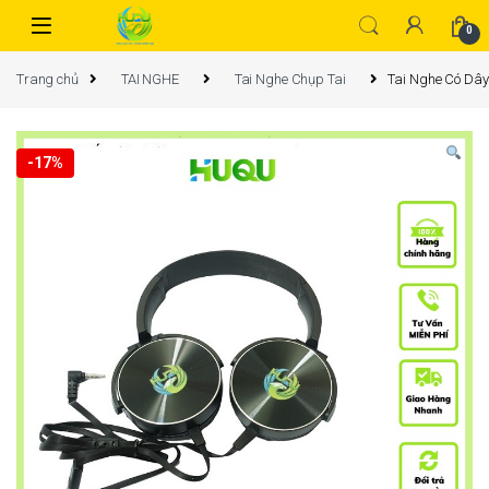
0
Trang chủ
TAI NGHE
Tai Nghe Chụp Tai
Tai Nghe Có Dây
-
17%