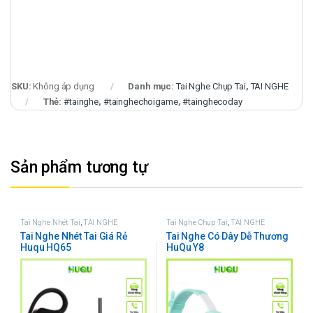
SKU:
Không áp dụng
Danh mục:
Tai Nghe Chụp Tai
,
TAI NGHE
Thẻ:
#tainghe
,
#tainghechoigame
,
#tainghecoday
Sản phẩm tương tự
Tai Nghe Nhét Tai
,
TAI NGHE
Tai Nghe Chụp Tai
,
TAI NGHE
Tai Nghe Nhét Tai Giá Rẻ
Tai Nghe Có Dây Dễ Thương
Huqu HQ65
HuQu Y8