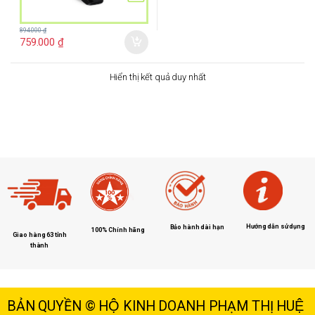
894.000
₫
759.000
₫
Hiển thị kết quả duy nhất
Hướng dẫn sử dụng
Bảo hành dài hạn
100% Chính hãng
Giao hàng 63 tỉnh
thành
BẢN QUYỀN © HỘ KINH DOANH PHẠM THỊ HUỆ