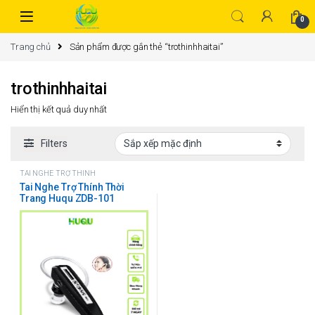
0
Trang chủ
Sản phẩm được gắn thẻ “trothinhhaitai”
trothinhhaitai
Hiển thị kết quả duy nhất
Filters
TAI NGHE TRỢ THÍNH
Tai Nghe Trợ Thính Thời
Trang Huqu ZDB-101