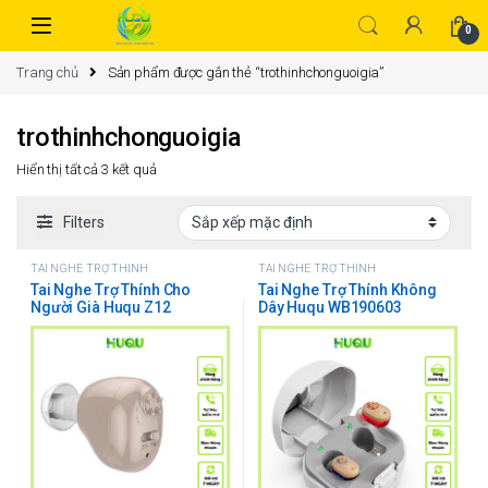
0
Trang chủ
Sản phẩm được gắn thẻ “trothinhchonguoigia”
trothinhchonguoigia
Hiển thị tất cả 3 kết quả
Filters
TAI NGHE TRỢ THÍNH
TAI NGHE TRỢ THÍNH
Tai Nghe Trợ Thính Cho
Tai Nghe Trợ Thính Không
Người Già Huqu Z12
Dây Huqu WB190603