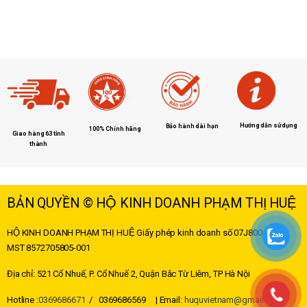
Hướng dẫn sử dụng
Bảo hành dài hạn
100% Chính hãng
Giao hàng 63 tỉnh
thành
BẢN QUYỀN © HỘ KINH DOANH PHẠM THỊ HUỆ
HỘ KINH DOANH PHẠM THỊ HUỆ
Giấy phép kinh doanh số 07J8004178 –
MST
8572705805-001
Địa chỉ: 521 Cổ Nhuế, P. Cổ Nhuế 2, Quận Bắc Từ Liêm, TP Hà Nội
Hotline :
0369686671
/ 0369686569 | Email:
huquvietnam@gmail.com