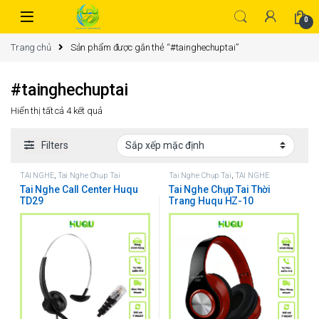
0
Trang chủ
Sản phẩm được gắn thẻ “#tainghechuptai”
#tainghechuptai
Hiển thị tất cả 4 kết quả
Filters
TAI NGHE
,
Tai Nghe Chụp Tai
Tai Nghe Chụp Tai
,
TAI NGHE
Tai Nghe Call Center Huqu
Tai Nghe Chụp Tai Thời
TD29
Trang Huqu HZ-10