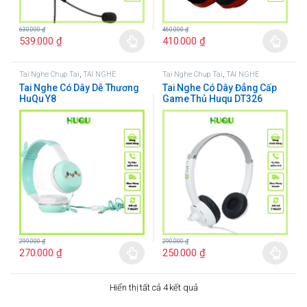
460.000
₫
630.000
₫
410.000
₫
539.000
₫
Tai Nghe Chụp Tai
,
TAI NGHE
Tai Nghe Chụp Tai
,
TAI NGHE
Tai Nghe Có Dây Dễ Thương
Tai Nghe Có Dây Đẳng Cấp
HuQu Y8
Game Thủ Huqu DT326
299.000
₫
290.000
₫
270.000
₫
250.000
₫
Hiển thị tất cả 4 kết quả