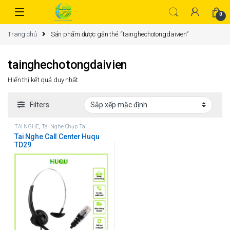
0
Trang chủ
Sản phẩm được gắn thẻ “tainghechotongdaivien”
tainghechotongdaivien
Hiển thị kết quả duy nhất
Filters
TAI NGHE
,
Tai Nghe Chụp Tai
Tai Nghe Call Center Huqu
TD29