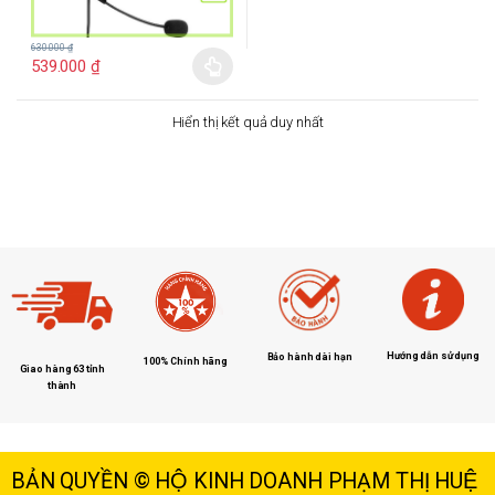
630.000
₫
539.000
₫
Hiển thị kết quả duy nhất
Hướng dẫn sử dụng
Bảo hành dài hạn
100% Chính hãng
Giao hàng 63 tỉnh
thành
BẢN QUYỀN © HỘ KINH DOANH PHẠM THỊ HUỆ