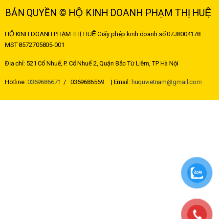
BẢN QUYỀN © HỘ KINH DOANH PHẠM THỊ HUỆ
HỘ KINH DOANH PHẠM THỊ HUỆ
Giấy phép kinh doanh số 07J8004178 –
MST
8572705805-001
Địa chỉ: 521 Cổ Nhuế, P. Cổ Nhuế 2, Quận Bắc Từ Liêm, TP Hà Nội
Hotline :
0369686671
/ 0369686569 | Email:
huquvietnam@gmail.com